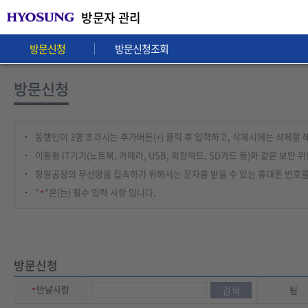
Selectable text
방문자 관리
방문신청
방문신청조회
방문신청
동행인이 3명 초과시는 추가버튼(+) 클릭 후 입력하고, 삭제시에는 삭제할 
이동형 IT기기(노트북, 카메라, USB, 외장하드, SD카드 등)와 같은 
창원공장의 무선망을 접속하기 위해서는 문자를 받을 수 있는 휴대폰 번호를
"
"은(는) 필수 입력 사항 입니다.
방문신청
만날사람
검색
팀